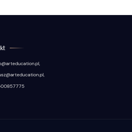
kt
o@arteducation.pl,
usz@arteducation.pl,
500857775