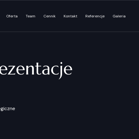
Oferta
Team
Cennik
Kontakt
Referencje
Galeria
ezentacje
egiczne