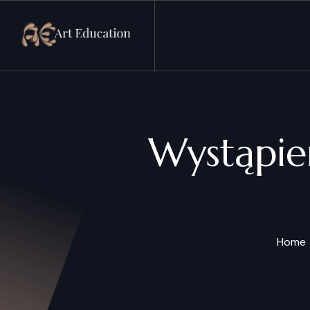
Arteducation.pl
Wystąpie
Home