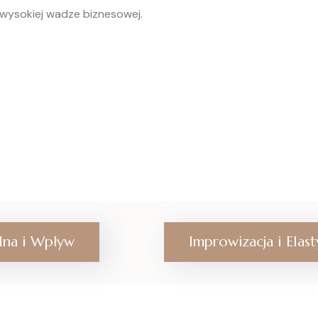
wysokiej wadze biznesowej.
lna i Wpływ
Improwizacja i Elas