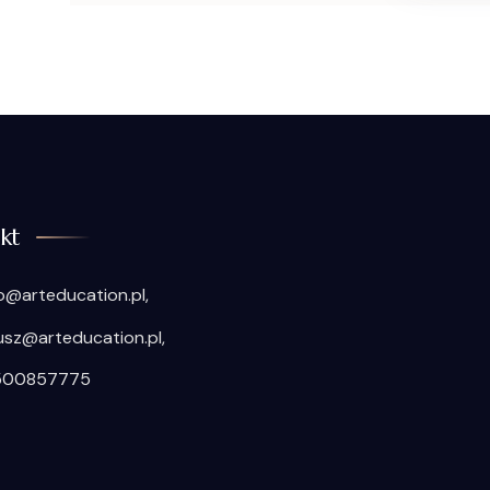
kt
o@arteducation.pl,
usz@arteducation.pl,
500857775