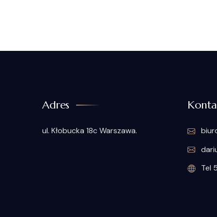
Adres
Konta
ul. Kłobucka 18c Warszawa.
biur
dari
Tel 