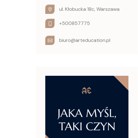
ul. Kłobucka 18c, Warszawa
+500857775
biuro@arteducation.pl