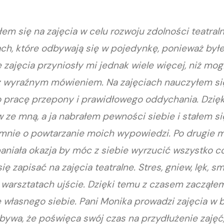
em się na zajęcia w celu rozwoju zdolności teatraln
ach, które odbywają się w pojedynkę, ponieważ był
zajęcia przyniosły mi jednak wiele więcej, niż mog
z wyraźnym mówieniem. Na zajęciach nauczyłem s
 o pracę przepony i prawidłowego oddychania. Dzię
e mną, a ja nabrałem pewności siebie i stałem się
li mnie o powtarzanie moich wypowiedzi. Po drugie 
paniała okazja by móc z siebie wyrzucić wszystko c
ię zapisać na zajęcia teatralne. Stres, gniew, lęk, s
 warsztatach ujście. Dzięki temu z czasem zaczął
ę własnego siebie. Pani Monika prowadzi zajęcia w b
ji, bywa, że poświęca swój czas na przydłużenie za