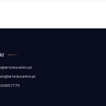
kt
o@arteducation.pl,
usz@arteducation.pl,
500857775