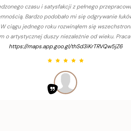
zonego czasu i satysfakcji z pełnego przepracowani
emnością. Bardzo podobało mi się odgrywanie łuków
 ciągu jednego roku rozwinąłem się wszechstronnie
 o artystycznej duszy niezależnie od wieku. Praca
https://maps.app.goo.gl/thSd3iKrTRVQw5jZ6