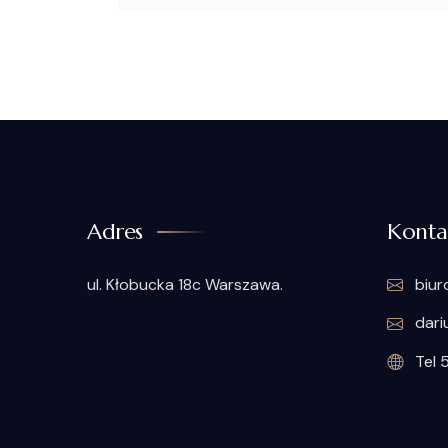
Adres
Konta
ul. Kłobucka 18c Warszawa.
biur
dari
Tel 