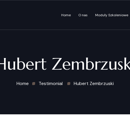
Home
O nas
Moduły Szkoleniowe
Hubert Zembrzusk
Home
Testimonial
Hubert Zembrzuski