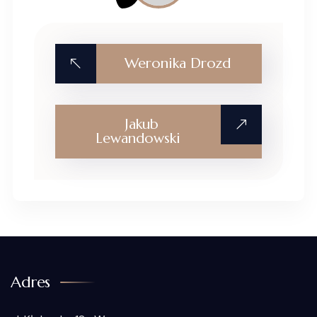
Weronika Drozd
Jakub
Lewandowski
Adres